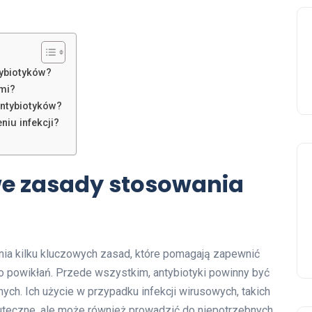
ybiotyków?
ami?
antybiotyków?
niu infekcji?
e zasady stosowania
ia kilku kluczowych zasad, które pomagają zapewnić
o powikłań. Przede wszystkim, antybiotyki powinny być
ch. Ich użycie w przypadku infekcji wirusowych, takich
eskuteczne, ale może również prowadzić do niepotrzebnych