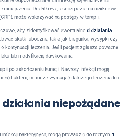
kterie odpowiedzialne za infekcję są wrażliwe na
ga zmniejszeniu. Dodatkowo, ocena poziomu markerów
n (CRP), może wskazywać na postępy w terapii.
kluczowe, aby zidentyfikować ewentualne
d działania
dować skutki uboczne, takie jak biegunka, wysypki czy
 o kontynuacji leczenia. Jeśli pacjent zgłasza poważne
 leku lub modyfikację dawkowania.
apii po zakończeniu kuracji. Nawroty infekcji mogą
ność bakterii, co może wymagać dalszego leczenia lub
e działania niepożądane
u infekcji bakteryjnych, mogą prowadzić do różnych
d