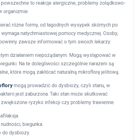
ej powszechne to reakcje alergiczne, problemy żołądkowo-
w organizmie.
ierać różne formy, od łagodnych wysypek skórnych po
która wymaga natychmiastowej pomocy medycznej. Osoby,
i, powinny zawsze informować o tym swoich lekarzy.
ęstym działaniem niepożądanym. Mogą występować w
biegunki. Na te dolegliwości szczególnie narażeni są
lne, które mogą zakłócać naturalną mikroflorę jelitową.
oflory
mogą prowadzić do dysbiozy, czyli stanu, w
kterii jest zaburzona. Taki stan może skutkować
zwiększone ryzyko infekcji czy problemy trawienne.
afilaksja.
 nudności, biegunka.
e do dysbiozy.