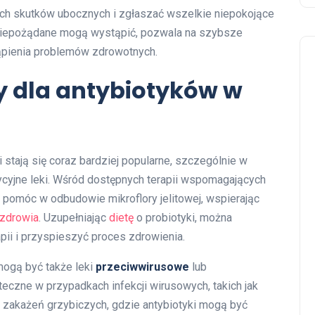
ych skutków ubocznych i zgłaszać wszelkie niepokojące
a niepożądane mogą wystąpić, pozwala na szybsze
ąpienia problemów zdrowotnych.
y dla antybiotyków w
i stają się coraz bardziej popularne, szczególnie w
dycyjne leki. Wśród dostępnych terapii wspomagających
 pomóc w odbudowie mikroflory jelitowej, wspierając
 zdrowia
. Uzupełniając
dietę
o probiotyki, można
pii i przyspieszyć proces zdrowienia.
mogą być także leki
przeciwwirusowe
lub
teczne w przypadkach infekcji wirusowych, takich jak
h zakażeń grzybiczych, gdzie antybiotyki mogą być