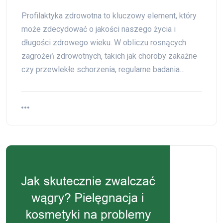
Profilaktyka zdrowotna to kluczowy element, który
może zdecydować o jakości naszego życia i
długości zdrowego wieku. W obliczu rosnących
zagrożeń zdrowotnych, takich jak choroby zakaźne
czy przewlekłe schorzenia, regularne badania…