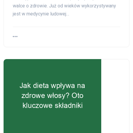
walce o zdrowie. Już od wieków wykorzystywany
jest w medycynie ludowej…