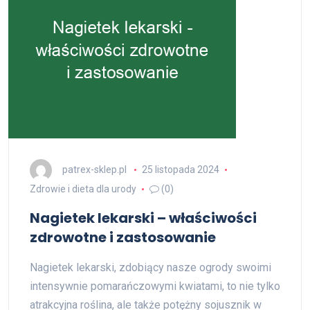
patrex-sklep.pl
25 listopada 2024
Zdrowie i dieta dla urody
(0)
Nagietek lekarski – właściwości
zdrowotne i zastosowanie
Nagietek lekarski, zdobiący nasze ogrody swoimi
intensywnie pomarańczowymi kwiatami, to nie tylko
atrakcyjna roślina, ale także potężny sojusznik w