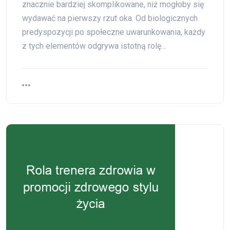
znacznie bardziej skomplikowane, niż mogłoby się
wydawać na pierwszy rzut oka. Od biologicznych
predyspozycji po społeczne uwarunkowania, każdy
z tych elementów odgrywa istotną rolę…