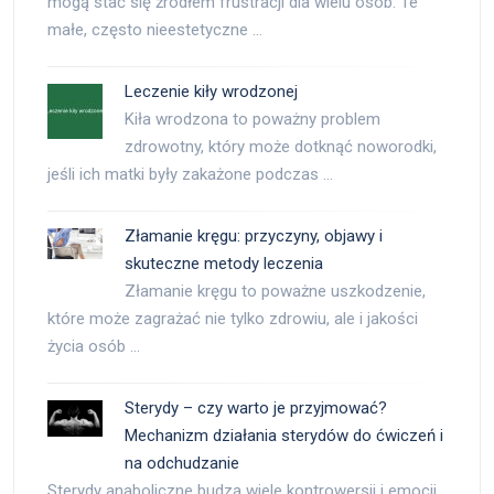
mogą stać się źródłem frustracji dla wielu osób. Te
małe, często nieestetyczne …
Leczenie kiły wrodzonej
Kiła wrodzona to poważny problem
zdrowotny, który może dotknąć noworodki,
jeśli ich matki były zakażone podczas …
Złamanie kręgu: przyczyny, objawy i
skuteczne metody leczenia
Złamanie kręgu to poważne uszkodzenie,
które może zagrażać nie tylko zdrowiu, ale i jakości
życia osób …
Sterydy – czy warto je przyjmować?
Mechanizm działania sterydów do ćwiczeń i
na odchudzanie
Sterydy anaboliczne budzą wiele kontrowersji i emocji