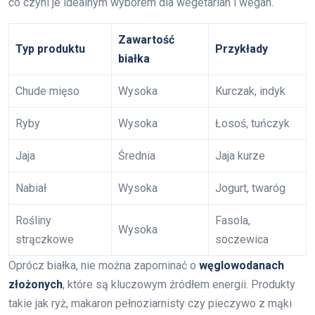
co czyni je idealnym wyborem dla wegetarian i wegan.
Zawartość
Typ produktu
Przykłady
białka
Chude mięso
Wysoka
Kurczak, indyk
Ryby
Wysoka
Łosoś, tuńczyk
Jaja
Średnia
Jaja kurze
Nabiał
Wysoka
Jogurt, twaróg
Rośliny
Fasola,
Wysoka
strączkowe
soczewica
Oprócz białka, nie można zapominać o
węglowodanach
złożonych
, które są kluczowym źródłem energii. Produkty
takie jak ryż, makaron pełnoziarnisty czy pieczywo z mąki