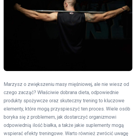
Marzysz o zwiększeniu masy mięśniowej, ale nie wiesz od
czego zacząć? Właściwie dobrana dieta, odpowiednie
produkty spożywcze oraz skuteczny trening to kluczowe
elementy, które mogą przyspieszyć ten proces. Wiele osób
boryka się z problemem, jak dostarczyć organizmowi
odpowiednią ilość białka, a także jakie suplementy mogą
wspierać efekty treningowe. Warto również zwrócić uwagę