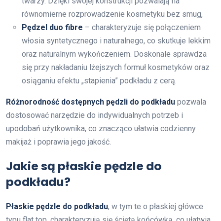
twarzy. Dzięki swojej konstrukcji pozwalają na
równomierne rozprowadzenie kosmetyku bez smug,
Pędzel duo fibre
– charakteryzuje się połączeniem
włosia syntetycznego i naturalnego, co skutkuje lekkim
oraz naturalnym wykończeniem. Doskonale sprawdza
się przy nakładaniu lżejszych formuł kosmetyków oraz
osiąganiu efektu „stapienia” podkładu z cerą.
Różnorodność dostępnych pędzli do podkładu
pozwala
dostosować narzędzie do indywidualnych potrzeb i
upodobań użytkownika, co znacząco ułatwia codzienny
makijaż i poprawia jego jakość.
Jakie są płaskie pędzle do
podkładu?
Płaskie pędzle do podkładu
, w tym te o płaskiej główce
typu flat top, charakteryzują się ściętą końcówką, co ułatwia