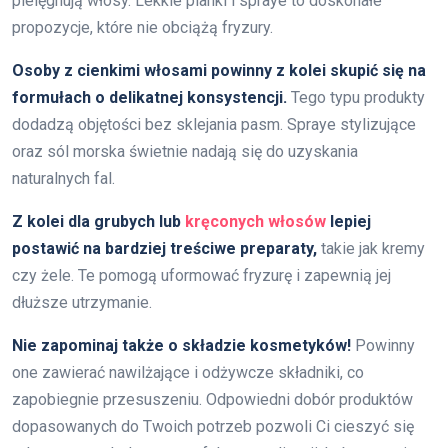
pielęgnują włosy. Lekkie pianki i spraye to doskonałe
propozycje, które nie obciążą fryzury.
Osoby z cienkimi włosami powinny z kolei skupić się na
formułach o delikatnej konsystencji.
Tego typu produkty
dodadzą objętości bez sklejania pasm. Spraye stylizujące
oraz sól morska świetnie nadają się do uzyskania
naturalnych fal.
Z kolei dla grubych lub
kręconych włosów
lepiej
postawić na bardziej treściwe preparaty,
takie jak kremy
czy żele. Te pomogą uformować fryzurę i zapewnią jej
dłuższe utrzymanie.
Nie zapominaj także o składzie kosmetyków!
Powinny
one zawierać nawilżające i odżywcze składniki, co
zapobiegnie przesuszeniu. Odpowiedni dobór produktów
dopasowanych do Twoich potrzeb pozwoli Ci cieszyć się