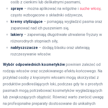
osób z cienkimi lub delikatnymi pasmami,
spraye
– można aplikować na wilgotne i
suche włosy
,
często wzbogacone o składniki odżywcze,
kremy stylizujące
– pomagają wygładzić pasma oraz
zapanować nad ich puszeniem się,
lakiery
– zapewniają długotrwałe utrwalenie fryzury w
różnorodnych stopniach siły,
nabłyszczacze
– dodają blasku oraz ułatwiają
rozczesywanie włosów.
Wybór odpowiednich kosmetyków
powinien zależeć od
rodzaju włosów oraz oczekiwanego efektu końcowego. Na
przykład osoby z kręconymi włosami mogą skorzystać z
produktów podkreślających loki, podczas gdy te o prostych
pasmach mogą potrzebować kosmetyków wygładzających
lub zwiększających objętość. Również warto zwrócić uwagę
na profesjonalne preparaty dostosowane do unikalnych