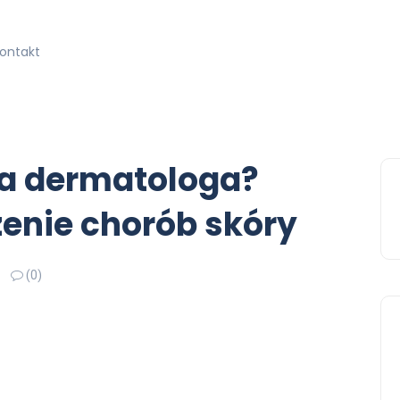
kontakt
a dermatologa?
zenie chorób skóry
(0)