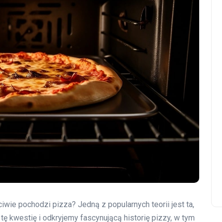
iwie pochodzi pizza? Jedną z popularnych teorii jest ta,
 tę kwestię i odkryjemy fascynującą historię pizzy, w tym