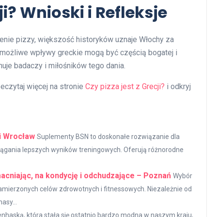
ji? Wnioski i Refleksje
zenie pizzy, większość historyków uznaje Włochy za
, możliwe wpływy greckie mogą być częścią bogatej i
ynuje badaczy i miłośników tego dania.
eczytaj więcej na stronie
Czy pizza jest z Grecji?
i odkryj
i Wrocław
Suplementy BSN to doskonałe rozwiązanie dla
iągania lepszych wyników treningowych. Oferują różnorodne
acniając, na kondycję i odchudzające – Poznań
Wybór
zamierzonych celów zdrowotnych i fitnessowych. Niezależnie od
asy...
penhaską, która stała się ostatnio bardzo modna w naszym kraju,