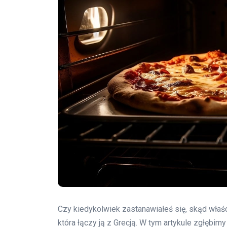
Czy kiedykolwiek zastanawiałeś się, skąd właśc
która łączy ją z Grecją. W tym artykule zgłębimy