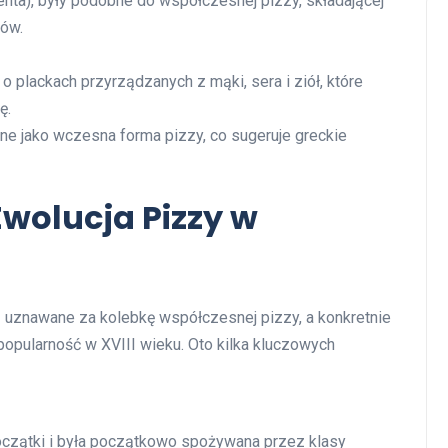
centa), były podobne do współczesnej pizzy, składającej
ków.
 o plackach przyrządzanych z mąki, sera i ziół, które
ę.
ne jako wczesna forma pizzy, co sugeruje greckie
Ewolucja Pizzy w
 uznawane za kolebkę współczesnej pizzy, a konkretnie
opularność w XVIII wieku. Oto kilka kluczowych
oczątki i była początkowo spożywana przez klasy