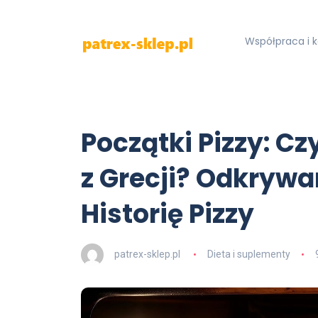
Współpraca i 
Początki Pizzy: C
z Grecji? Odkryw
Historię Pizzy
patrex-sklep.pl
Dieta i suplementy