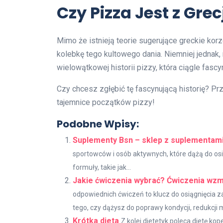
Czy Pizza Jest z Grec
Mimo że istnieją teorie sugerujące greckie kor
kolebkę tego kultowego dania. Niemniej jednak
wielowątkowej historii pizzy, która ciągle fasc
Czy chcesz zgłębić tę fascynującą historię? Prz
tajemnice początków pizzy!
Podobne Wpisy:
Suplementy Bsn – sklep z suplementam
sportowców i osób aktywnych, które dążą do os
formuły, takie jak...
Jakie ćwiczenia wybrać? Ćwiczenia wzm
odpowiednich ćwiczeń to klucz do osiągnięcia 
tego, czy dążysz do poprawy kondycji, redukcji m
Krótka dieta
Z kolei dietetyk poleca dietę ko