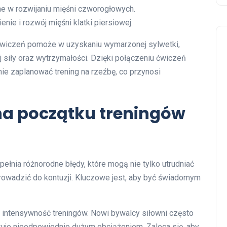
e w rozwijaniu mięśni czworogłowych.
nie i rozwój mięśni klatki piersiowej.
wiczeń pomoże w uzyskaniu wymarzonej sylwetki,
siły oraz wytrzymałości. Dzięki połączeniu ćwiczeń
e zaplanować trening na rzeźbę, co przynosi
na początku treningów
ełnia różnorodne błędy, które mogą nie tylko utrudniać
prowadzić do kontuzji. Kluczowe jest, aby być świadomym
 intensywność treningów. Nowi bywalcy siłowni często
tkuje nieodpowiednio dużym obciążeniem. Zaleca się, aby