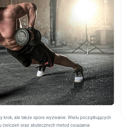
y krok, ale także spore wyzwanie. Wielu początkujących
nu ćwiczeń oraz skutecznych metod osiągania