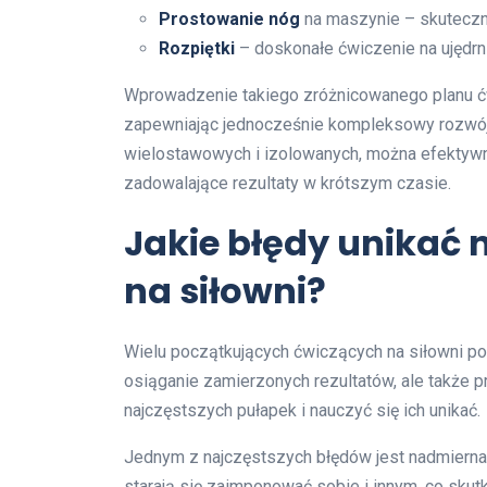
Prostowanie nóg
na maszynie – skuteczn
Rozpiętki
– doskonałe ćwiczenie na ujędrnie
Wprowadzenie takiego zróżnicowanego planu ć
zapewniając jednocześnie kompleksowy rozwój 
wielostawowych i izolowanych, można efektywni
zadowalające rezultaty w krótszym czasie.
Jakie błędy unikać 
na siłowni?
Wielu początkujących ćwiczących na siłowni pop
osiąganie zamierzonych rezultatów, ale także 
najczęstszych pułapek i nauczyć się ich unikać.
Jednym z najczęstszych błędów jest nadmierna
starają się zaimponować sobie i innym, co sku