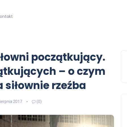
kontakt
iłowni początkujący.
ątkujących – o czym
 siłownie rzeźba
sierpnia 2017
(0)