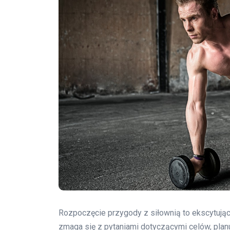
Rozpoczęcie przygody z siłownią to ekscytując
zmaga się z pytaniami dotyczącymi celów, pla