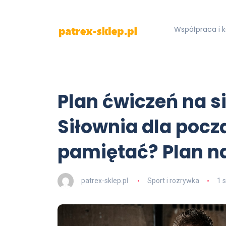
Współpraca i 
Plan ćwiczeń na s
Siłownia dla pocz
pamiętać? Plan na
patrex-sklep.pl
Sport i rozrywka
1 