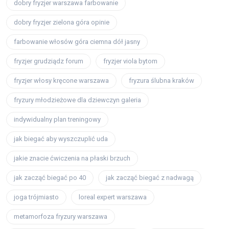
dobry fryzjer warszawa farbowanie
dobry fryzjer zielona góra opinie
farbowanie włosów góra ciemna dół jasny
fryzjer grudziądz forum
fryzjer viola bytom
fryzjer włosy kręcone warszawa
fryzura ślubna kraków
fryzury młodzieżowe dla dziewczyn galeria
indywidualny plan treningowy
jak biegać aby wyszczuplić uda
jakie znacie ćwiczenia na płaski brzuch
jak zacząć biegać po 40
jak zacząć biegać z nadwagą
joga trójmiasto
loreal expert warszawa
metamorfoza fryzury warszawa