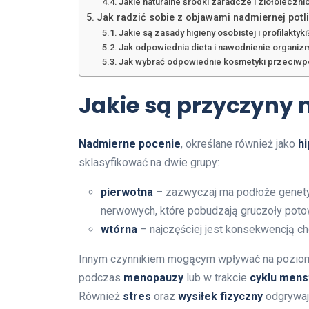
Jakie naturalne środki zaradcze i ziołolecz
Jak radzić sobie z objawami nadmiernej potl
Jakie są zasady higieny osobistej i profilaktyki
Jak odpowiednia dieta i nawodnienie organiz
Jak wybrać odpowiednie kosmetyki przeciwp
Jakie są przyczyny
Nadmierne pocenie
, określane również jako
h
sklasyfikować na dwie grupy:
pierwotna
– zazwyczaj ma podłoże genety
nerwowych, które pobudzają gruczoły poto
wtórna
– najczęściej jest konsekwencją ch
Innym czynnikiem mogącym wpływać na pozio
podczas
menopauzy
lub w trakcie
cyklu mens
Również
stres
oraz
wysiłek fizyczny
odgrywają