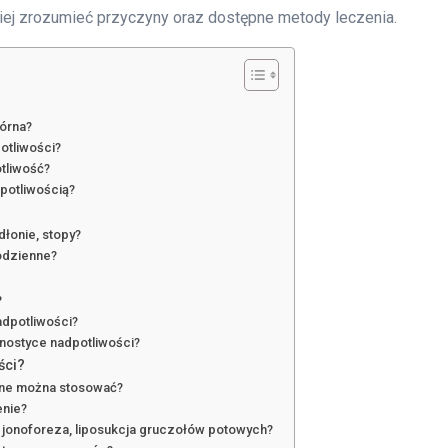
piej zrozumieć przyczyny oraz dostępne metody leczenia.
tórna?
potliwości?
otliwość?
dpotliwością?
dłonie, stopy?
codzienne?
?
adpotliwości?
nostyce nadpotliwości?
ści?
ywne można stosować?
enie?
 jonoforeza, liposukcja gruczołów potowych?