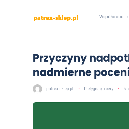
Współpraca i 
Przyczyny nadpot
nadmierne pocen
patrex-sklep.pl
Pielęgnacja cery
5 