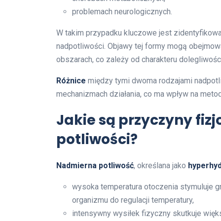
problemach neurologicznych.
W takim przypadku kluczowe jest zidentyfikow
nadpotliwości. Objawy tej formy mogą obejmowa
obszarach, co zależy od charakteru dolegliwości
Różnice
między tymi dwoma rodzajami nadpotliw
mechanizmach działania, co ma wpływ na metod
Jakie są przyczyny fiz
potliwości?
Nadmierna potliwość
, określana jako
hyperhy
wysoka temperatura otoczenia stymuluje g
organizmu do regulacji temperatury,
intensywny wysiłek fizyczny skutkuje wię