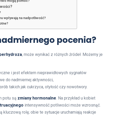
nictwo mogą pomóc?
iwości?
?
mu wpływają na nadpotliwość?
otne?
 nadmiernego pocenia?
iperhydroza
, może wynikać z różnych źródeł. Możemy je
czne i jest efektem nieprawidłowych sygnałów
we do nadmiernej aktywności,
orób takich jak cukrzyca, otyłość czy nowotwory.
m potu są
zmiany hormonalne
. Na przykład u kobiet
truacyjnego
intensywność potliwości może wzrosnąć.
 kluczową rolę; obie te sytuacje uruchamiają reakcje