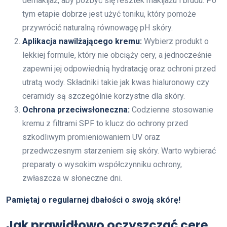
demakijaż, aby pozbyć się resztek makijażu i brudu. Po
tym etapie dobrze jest użyć toniku, który pomoże
przywrócić naturalną równowagę pH skóry.
Aplikacja nawilżającego kremu:
Wybierz produkt o
lekkiej formule, który nie obciąży cery, a jednocześnie
zapewni jej odpowiednią hydratację oraz ochroni przed
utratą wody. Składniki takie jak kwas hialuronowy czy
ceramidy są szczególnie korzystne dla skóry.
Ochrona przeciwsłoneczna:
Codzienne stosowanie
kremu z filtrami SPF to klucz do ochrony przed
szkodliwym promieniowaniem UV oraz
przedwczesnym starzeniem się skóry. Warto wybierać
preparaty o wysokim współczynniku ochrony,
zwłaszcza w słoneczne dni.
Pamiętaj o regularnej dbałości o swoją skórę!
Jak prawidłowo oczyszczać cerę