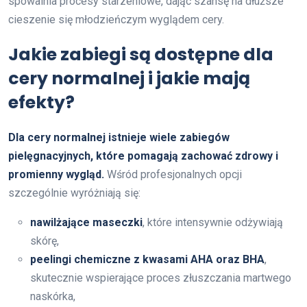
spowalnia procesy starzeniowe, dając szansę na dłuższe
cieszenie się młodzieńczym wyglądem cery.
Jakie zabiegi są dostępne dla
cery normalnej i jakie mają
efekty?
Dla cery normalnej istnieje wiele zabiegów
pielęgnacyjnych, które pomagają zachować zdrowy i
promienny wygląd.
Wśród profesjonalnych opcji
szczególnie wyróżniają się:
nawilżające maseczki
, które intensywnie odżywiają
skórę,
peelingi chemiczne z kwasami AHA oraz BHA
,
skutecznie wspierające proces złuszczania martwego
naskórka,