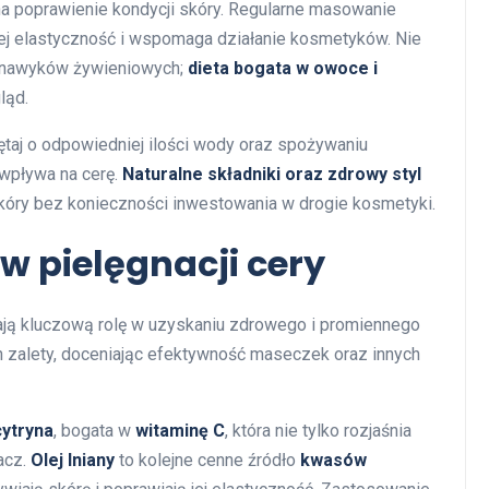
a poprawienie kondycji skóry. Regularne masowanie
jej elastyczność i wspomaga działanie kosmetyków. Nie
 nawyków żywieniowych;
dieta bogata w owoce i
ląd.
ętaj o odpowiedniej ilości wody oraz spożywaniu
wpływa na cerę.
Naturalne składniki oraz zdrowy styl
kóry bez konieczności inwestowania w drogie kosmetyki.
w pielęgnacji cery
ają kluczową rolę w uzyskaniu zdrowego i promiennego
h zalety, doceniając efektywność maseczek oraz innych
cytryna
, bogata w
witaminę C
, która nie tylko rozjaśnia
iacz.
Olej lniany
to kolejne cenne źródło
kwasów