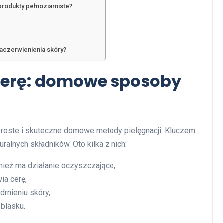
produkty pełnoziarniste?
aczerwienienia skóry?
cerę: domowe sposoby
 proste i skuteczne domowe metody pielęgnacji. Kluczem
alnych składników. Oto kilka z nich:
ównież ma działanie oczyszczające,
ia cerę,
rnieniu skóry,
blasku.