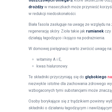
tłuszczowych omega-3
, które skutecznie odż
drożdży
w maseczkach może przynieść korzyśc
w redukcji niedoskonałości.
Biała fasola zasługuje na uwagę ze względu na
regenerację skóry. Zioła takie jak
rumianek
czy
działają łagodząco i kojąco na podrażnienia.
W domowej pielęgnacji warto zwrócić uwagę na:
witaminy A i E,
kwas hialuronowy.
Te składniki przyczyniają się do
głębokiego
na
niezwykle istotne dla zachowania zdrowego w
wzbogaconych tymi substancjami może znacząc
Osoby borykające się z trądzikiem powinny wy
składniki o działaniu łagodzącym i nawilżający