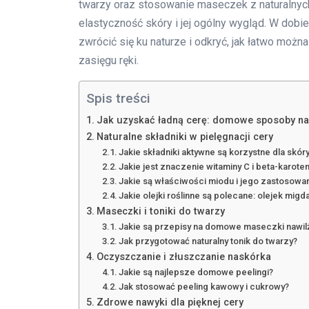
twarzy oraz stosowanie maseczek z naturalny
elastyczność skóry i jej ogólny wygląd. W do
zwrócić się ku naturze i odkryć, jak łatwo moż
zasięgu ręki.
Spis treści
Jak uzyskać ładną cerę: domowe sposoby na
Naturalne składniki w pielęgnacji cery
Jakie składniki aktywne są korzystne dla skór
Jakie jest znaczenie witaminy C i beta-karote
Jakie są właściwości miodu i jego zastosowan
Jakie olejki roślinne są polecane: olejek migda
Maseczki i toniki do twarzy
Jakie są przepisy na domowe maseczki nawil
Jak przygotować naturalny tonik do twarzy?
Oczyszczanie i złuszczanie naskórka
Jakie są najlepsze domowe peelingi?
Jak stosować peeling kawowy i cukrowy?
Zdrowe nawyki dla pięknej cery