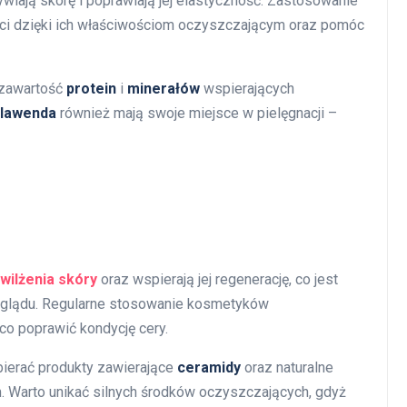
ywiają skórę i poprawiają jej elastyczność. Zastosowanie
i dzięki ich właściwościom oczyszczającym oraz pomóc
 zawartość
protein
i
minerałów
wspierających
lawenda
również mają swoje miejsce w pielęgnacji –
wilżenia skóry
oraz wspierają jej regenerację, co jest
yglądu. Regularne stosowanie kosmetyków
o poprawić kondycję cery.
bierać produkty zawierające
ceramidy
oraz naturalne
m. Warto unikać silnych środków oczyszczających, gdyż