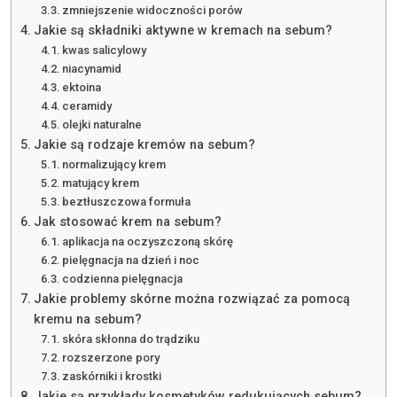
zmniejszenie widoczności porów
Jakie są składniki aktywne w kremach na sebum?
kwas salicylowy
niacynamid
ektoina
ceramidy
olejki naturalne
Jakie są rodzaje kremów na sebum?
normalizujący krem
matujący krem
beztłuszczowa formuła
Jak stosować krem na sebum?
aplikacja na oczyszczoną skórę
pielęgnacja na dzień i noc
codzienna pielęgnacja
Jakie problemy skórne można rozwiązać za pomocą
kremu na sebum?
skóra skłonna do trądziku
rozszerzone pory
zaskórniki i krostki
Jakie są przykłady kosmetyków redukujących sebum?