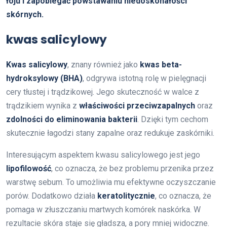
łoju i zapobiegać powstawaniu niedoskonałości
skórnych.
kwas salicylowy
Kwas salicylowy
, znany również jako
kwas beta-
hydroksylowy (BHA)
, odgrywa istotną rolę w pielęgnacji
cery tłustej i trądzikowej. Jego skuteczność w walce z
trądzikiem wynika z
właściwości przeciwzapalnych
oraz
zdolności do eliminowania bakterii
. Dzięki tym cechom
skutecznie łagodzi stany zapalne oraz redukuje zaskórniki.
Interesującym aspektem kwasu salicylowego jest jego
lipofilowość
, co oznacza, że bez problemu przenika przez
warstwę sebum. To umożliwia mu efektywne oczyszczanie
porów. Dodatkowo działa
keratolitycznie
, co oznacza, że
pomaga w złuszczaniu martwych komórek naskórka. W
rezultacie skóra staje się gładsza, a pory mniej widoczne.