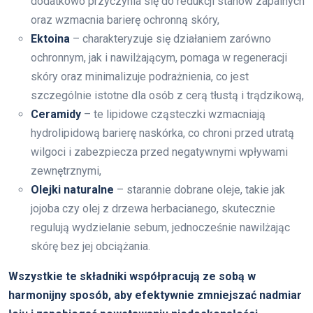
dodatkowo przyczynia się do redukcji stanów zapalnych
oraz wzmacnia barierę ochronną skóry,
Ektoina
– charakteryzuje się działaniem zarówno
ochronnym, jak i nawilżającym, pomaga w regeneracji
skóry oraz minimalizuje podrażnienia, co jest
szczególnie istotne dla osób z cerą tłustą i trądzikową,
Ceramidy
– te lipidowe cząsteczki wzmacniają
hydrolipidową barierę naskórka, co chroni przed utratą
wilgoci i zabezpiecza przed negatywnymi wpływami
zewnętrznymi,
Olejki naturalne
– starannie dobrane oleje, takie jak
jojoba czy olej z drzewa herbacianego, skutecznie
regulują wydzielanie sebum, jednocześnie nawilżając
skórę bez jej obciążania.
Wszystkie te składniki współpracują ze sobą w
harmonijny sposób, aby efektywnie zmniejszać nadmiar