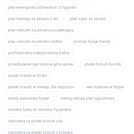
plan treningowy półmaraton 12 tygodni
plan treningu na siłowni 3 dni
plan zajęć na siłowni
plan ćwiczeń na siłowni początkujący
plan ćwiczeń na siłowni rzeźba
poznań fryzjer trendy
profesjonalny makijaż ślubny kielce
przedłużanie rzęs zielona góra opinie
płaski brzuch boczki
płaski brzuch w 20 dni
płaski brzuch w miesiąc dla mężczyzn
real mysłowice fryzjer
trendy warszawa fryzjer
trening siłowy plan tygodniowy
włoskie farby do włosów fryzjerskie
ćwiczenia na płaski brzuch uda
ćwiczenia na płaski brzuch z kołyską