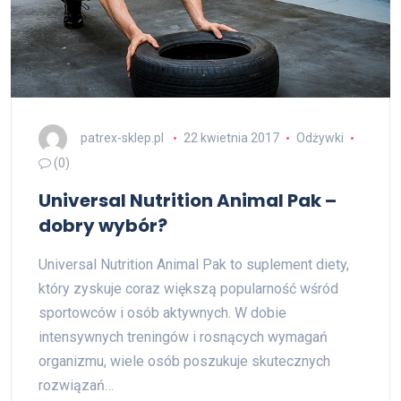
patrex-sklep.pl
22 kwietnia 2017
Odżywki
(0)
Universal Nutrition Animal Pak –
dobry wybór?
Universal Nutrition Animal Pak to suplement diety,
który zyskuje coraz większą popularność wśród
sportowców i osób aktywnych. W dobie
intensywnych treningów i rosnących wymagań
organizmu, wiele osób poszukuje skutecznych
rozwiązań…