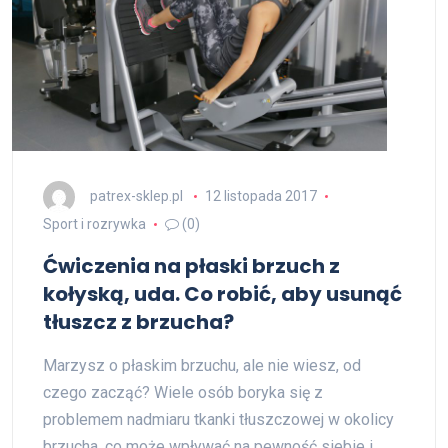
patrex-sklep.pl
12 listopada 2017
Sport i rozrywka
(0)
Ćwiczenia na płaski brzuch z
kołyską, uda. Co robić, aby usunąć
tłuszcz z brzucha?
Marzysz o płaskim brzuchu, ale nie wiesz, od
czego zacząć? Wiele osób boryka się z
problemem nadmiaru tkanki tłuszczowej w okolicy
brzucha, co może wpływać na pewność siebie i