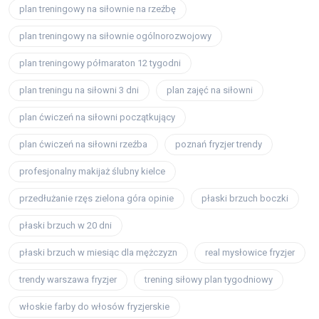
plan treningowy na siłownie na rzeźbę
plan treningowy na siłownie ogólnorozwojowy
plan treningowy półmaraton 12 tygodni
plan treningu na siłowni 3 dni
plan zajęć na siłowni
plan ćwiczeń na siłowni początkujący
plan ćwiczeń na siłowni rzeźba
poznań fryzjer trendy
profesjonalny makijaż ślubny kielce
przedłużanie rzęs zielona góra opinie
płaski brzuch boczki
płaski brzuch w 20 dni
płaski brzuch w miesiąc dla mężczyzn
real mysłowice fryzjer
trendy warszawa fryzjer
trening siłowy plan tygodniowy
włoskie farby do włosów fryzjerskie