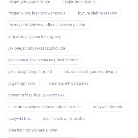
fryzjer grudziądz forum
fryzjer viola bytom
fryzjer włosy kręcone warszawa
fryzura ślubna kraków
fryzury młodzieżowe dla dziewczyn galeria
indywidualny plan treningowy
jak biegać aby wyszczuplić uda
jakie znacie ćwiczenia na płaski brzuch
jak zacząć biegać po 40
jak zacząć biegać z nadwagą
joga trójmiasto
loreal expert warszawa
metamorfoza fryzury warszawa
najskuteczniejsza dieta na płaski brzuch
odżywki biotech
odżywki trec
plan na siłownie rzeźba
plan treningowy bez siłowni