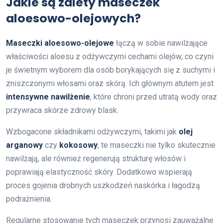
Jakie są zalety maseczek
aloesowo-olejowych?
Maseczki aloesowo-olejowe
łączą w sobie nawilżające
właściwości aloesu z odżywczymi cechami olejów, co czyni
je świetnym wyborem dla osób borykających się z suchymi i
zniszczonymi włosami oraz skórą. Ich głównym atutem jest
intensywne nawilżenie
, które chroni przed utratą wody oraz
przywraca skórze zdrowy blask.
Wzbogacone składnikami odżywczymi, takimi jak
olej
arganowy
czy
kokosowy
, te maseczki nie tylko skutecznie
nawilżają, ale również regenerują strukturę włosów i
poprawiają elastyczność skóry. Dodatkowo wspierają
proces gojenia drobnych uszkodzeń naskórka i łagodzą
podrażnienia.
Regularne stosowanie tych maseczek przynosi zauważalne