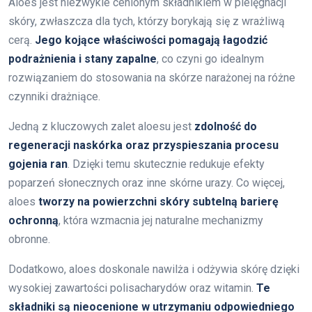
Aloes jest niezwykle cenionym składnikiem w pielęgnacji
skóry, zwłaszcza dla tych, którzy borykają się z wrażliwą
cerą.
Jego kojące właściwości pomagają łagodzić
podrażnienia i stany zapalne
, co czyni go idealnym
rozwiązaniem do stosowania na skórze narażonej na różne
czynniki drażniące.
Jedną z kluczowych zalet aloesu jest
zdolność do
regeneracji naskórka oraz przyspieszania procesu
gojenia ran
. Dzięki temu skutecznie redukuje efekty
poparzeń słonecznych oraz inne skórne urazy. Co więcej,
aloes
tworzy na powierzchni skóry subtelną barierę
ochronną
, która wzmacnia jej naturalne mechanizmy
obronne.
Dodatkowo, aloes doskonale nawilża i odżywia skórę dzięki
wysokiej zawartości polisacharydów oraz witamin.
Te
składniki są nieocenione w utrzymaniu odpowiedniego