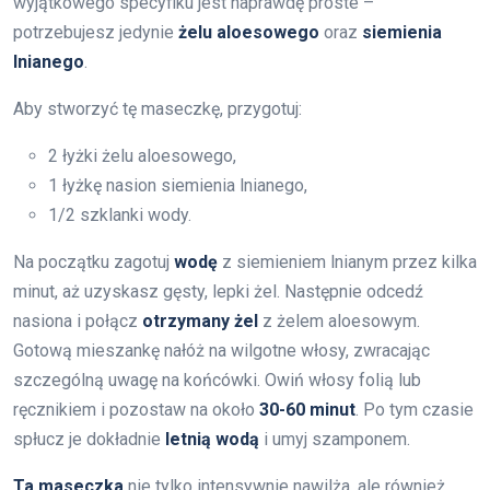
wyjątkowego specyfiku jest naprawdę proste –
potrzebujesz jedynie
żelu aloesowego
oraz
siemienia
lnianego
.
Aby stworzyć tę maseczkę, przygotuj:
2 łyżki żelu aloesowego,
1 łyżkę nasion siemienia lnianego,
1/2 szklanki wody.
Na początku zagotuj
wodę
z siemieniem lnianym przez kilka
minut, aż uzyskasz gęsty, lepki żel. Następnie odcedź
nasiona i połącz
otrzymany żel
z żelem aloesowym.
Gotową mieszankę nałóż na wilgotne włosy, zwracając
szczególną uwagę na końcówki. Owiń włosy folią lub
ręcznikiem i pozostaw na około
30-60 minut
. Po tym czasie
spłucz je dokładnie
letnią wodą
i umyj szamponem.
Ta maseczka
nie tylko intensywnie nawilża, ale również