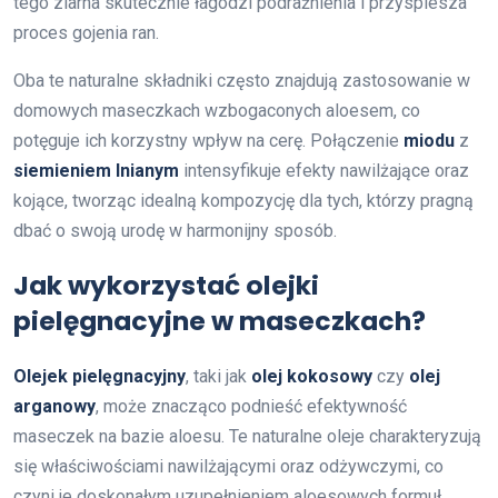
tego ziarna skutecznie łagodzi podrażnienia i przyspiesza
proces gojenia ran.
Oba te naturalne składniki często znajdują zastosowanie w
domowych maseczkach wzbogaconych aloesem, co
potęguje ich korzystny wpływ na cerę. Połączenie
miodu
z
siemieniem lnianym
intensyfikuje efekty nawilżające oraz
kojące, tworząc idealną kompozycję dla tych, którzy pragną
dbać o swoją urodę w harmonijny sposób.
Jak wykorzystać olejki
pielęgnacyjne w maseczkach?
Olejek pielęgnacyjny
, taki jak
olej kokosowy
czy
olej
arganowy
, może znacząco podnieść efektywność
maseczek na bazie aloesu. Te naturalne oleje charakteryzują
się właściwościami nawilżającymi oraz odżywczymi, co
czyni je doskonałym uzupełnieniem aloesowych formuł.