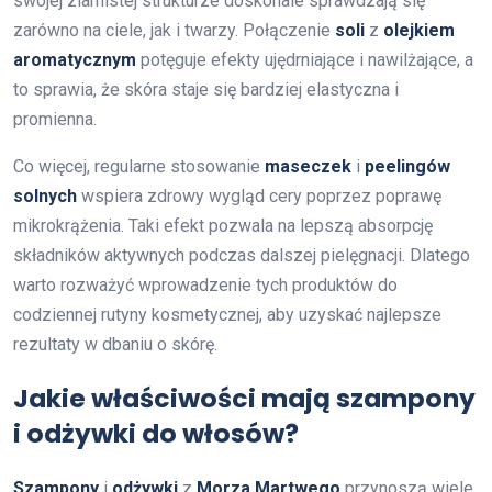
swojej ziarnistej strukturze doskonale sprawdzają się
zarówno na ciele, jak i twarzy. Połączenie
soli
z
olejkiem
aromatycznym
potęguje efekty ujędrniające i nawilżające, a
to sprawia, że skóra staje się bardziej elastyczna i
promienna.
Co więcej, regularne stosowanie
maseczek
i
peelingów
solnych
wspiera zdrowy wygląd cery poprzez poprawę
mikrokrążenia. Taki efekt pozwala na lepszą absorpcję
składników aktywnych podczas dalszej pielęgnacji. Dlatego
warto rozważyć wprowadzenie tych produktów do
codziennej rutyny kosmetycznej, aby uzyskać najlepsze
rezultaty w dbaniu o skórę.
Jakie właściwości mają szampony
i odżywki do włosów?
Szampony
i
odżywki
z
Morza Martwego
przynoszą wiele