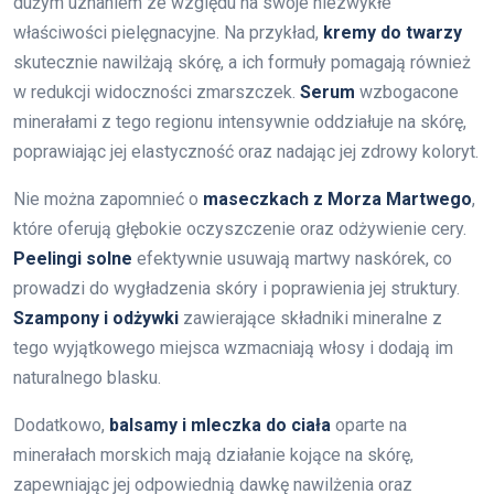
dużym uznaniem ze względu na swoje niezwykłe
właściwości pielęgnacyjne. Na przykład,
kremy do twarzy
skutecznie nawilżają skórę, a ich formuły pomagają również
w redukcji widoczności zmarszczek.
Serum
wzbogacone
minerałami z tego regionu intensywnie oddziałuje na skórę,
poprawiając jej elastyczność oraz nadając jej zdrowy koloryt.
Nie można zapomnieć o
maseczkach z Morza Martwego
,
które oferują głębokie oczyszczenie oraz odżywienie cery.
Peelingi solne
efektywnie usuwają martwy naskórek, co
prowadzi do wygładzenia skóry i poprawienia jej struktury.
Szampony i odżywki
zawierające składniki mineralne z
tego wyjątkowego miejsca wzmacniają włosy i dodają im
naturalnego blasku.
Dodatkowo,
balsamy i mleczka do ciała
oparte na
minerałach morskich mają działanie kojące na skórę,
zapewniając jej odpowiednią dawkę nawilżenia oraz