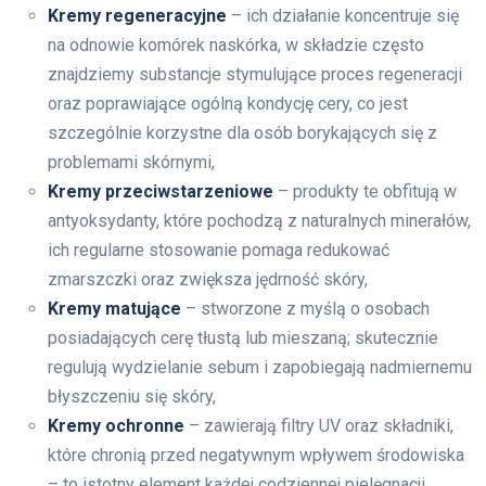
Kremy regeneracyjne
– ich działanie koncentruje się
na odnowie komórek naskórka, w składzie często
znajdziemy substancje stymulujące proces regeneracji
oraz poprawiające ogólną kondycję cery, co jest
szczególnie korzystne dla osób borykających się z
problemami skórnymi,
Kremy przeciwstarzeniowe
– produkty te obfitują w
antyoksydanty, które pochodzą z naturalnych minerałów,
ich regularne stosowanie pomaga redukować
zmarszczki oraz zwiększa jędrność skóry,
Kremy matujące
– stworzone z myślą o osobach
posiadających cerę tłustą lub mieszaną; skutecznie
regulują wydzielanie sebum i zapobiegają nadmiernemu
błyszczeniu się skóry,
Kremy ochronne
– zawierają filtry UV oraz składniki,
które chronią przed negatywnym wpływem środowiska
– to istotny element każdej codziennej pielęgnacji.