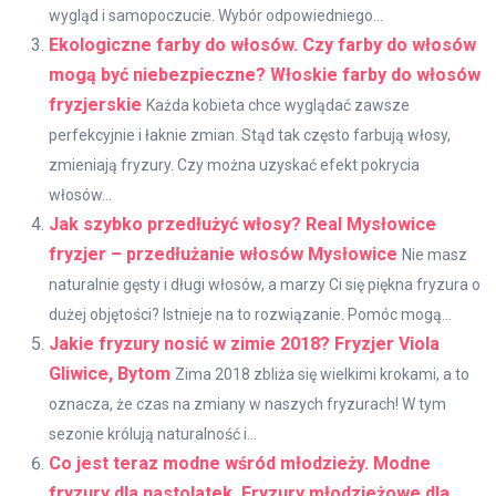
wygląd i samopoczucie. Wybór odpowiedniego...
Ekologiczne farby do włosów. Czy farby do włosów
mogą być niebezpieczne? Włoskie farby do włosów
fryzjerskie
Każda kobieta chce wyglądać zawsze
perfekcyjnie i łaknie zmian. Stąd tak często farbują włosy,
zmieniają fryzury. Czy można uzyskać efekt pokrycia
włosów...
Jak szybko przedłużyć włosy? Real Mysłowice
fryzjer – przedłużanie włosów Mysłowice
Nie masz
naturalnie gęsty i długi włosów, a marzy Ci się piękna fryzura o
dużej objętości? Istnieje na to rozwiązanie. Pomóc mogą...
Jakie fryzury nosić w zimie 2018? Fryzjer Viola
Gliwice, Bytom
Zima 2018 zbliża się wielkimi krokami, a to
oznacza, że czas na zmiany w naszych fryzurach! W tym
sezonie królują naturalność i...
Co jest teraz modne wśród młodzieży. Modne
fryzury dla nastolatek. Fryzury młodzieżowe dla