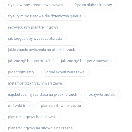
fryzjer włosy kręcone warszawa
fryzura ślubna kraków
fryzury młodzieżowe dla dziewczyn galeria
indywidualny plan treningowy
jak biegać aby wyszczuplić uda
jakie znacie ćwiczenia na płaski brzuch
jak zacząć biegać po 40
jak zacząć biegać z nadwagą
joga trójmiasto
loreal expert warszawa
metamorfoza fryzury warszawa
najskuteczniejsza dieta na płaski brzuch
odżywki biotech
odżywki trec
plan na siłownie rzeźba
plan treningowy bez siłowni
plan treningowy na siłownie na rzeźbę