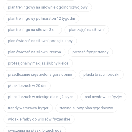
plan treningowy na siłownie ogólnorozwojowy
plan treningowy półmaraton 12 tygodni
plan treningu na siłowni 3 dni
plan zajęć na siłowni
plan ćwiczeń na siłowni początkujący
plan ćwiczeń na siłowni rzeźba
poznań fryzjer trendy
profesjonalny makijaż ślubny kielce
przedłużanie rzęs zielona góra opinie
płaski brzuch boczki
płaski brzuch w 20 dni
płaski brzuch w miesiąc dla mężczyzn
real mysłowice fryzjer
trendy warszawa fryzjer
trening siłowy plan tygodniowy
włoskie farby do włosów fryzjerskie
ćwiczenia na płaski brzuch uda