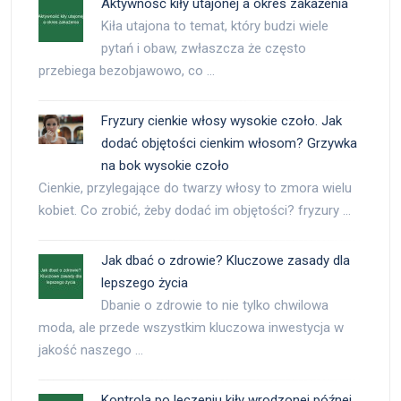
Aktywność kiły utajonej a okres zakażenia
Kiła utajona to temat, który budzi wiele
pytań i obaw, zwłaszcza że często
przebiega bezobjawowo, co …
Fryzury cienkie włosy wysokie czoło. Jak
dodać objętości cienkim włosom? Grzywka
na bok wysokie czoło
Cienkie, przylegające do twarzy włosy to zmora wielu
kobiet. Co zrobić, żeby dodać im objętości? fryzury …
Jak dbać o zdrowie? Kluczowe zasady dla
lepszego życia
Dbanie o zdrowie to nie tylko chwilowa
moda, ale przede wszystkim kluczowa inwestycja w
jakość naszego …
Kontrola po leczeniu kiły wrodzonej późnej