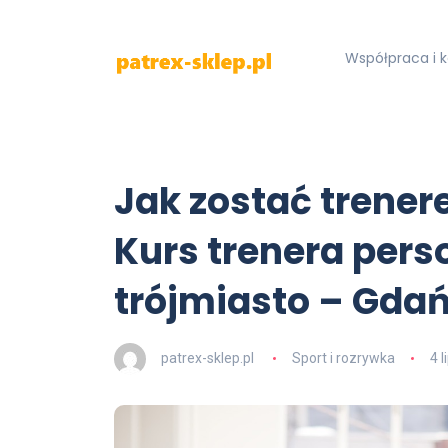
Współpraca i 
Jak zostać trene
Kurs trenera perso
trójmiasto – Gdań
patrex-sklep.pl
Sport i rozrywka
4 