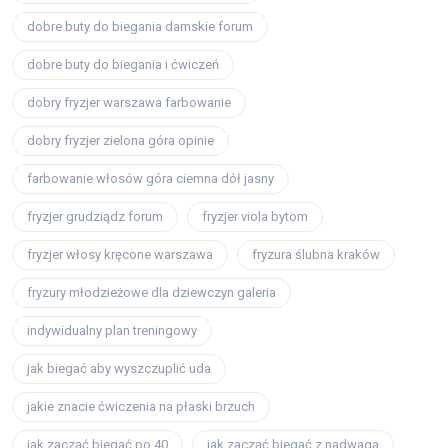
dobre buty do biegania damskie forum
dobre buty do biegania i ćwiczeń
dobry fryzjer warszawa farbowanie
dobry fryzjer zielona góra opinie
farbowanie włosów góra ciemna dół jasny
fryzjer grudziądz forum
fryzjer viola bytom
fryzjer włosy kręcone warszawa
fryzura ślubna kraków
fryzury młodzieżowe dla dziewczyn galeria
indywidualny plan treningowy
jak biegać aby wyszczuplić uda
jakie znacie ćwiczenia na płaski brzuch
jak zacząć biegać po 40
jak zacząć biegać z nadwagą