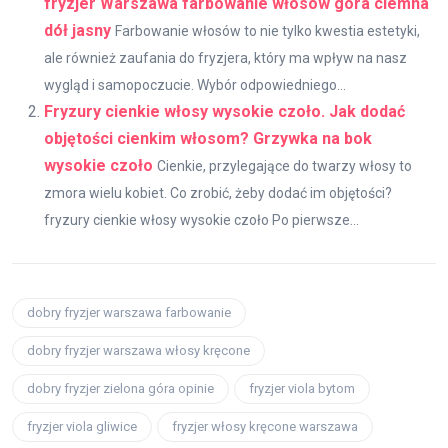
fryzjer Warszawa farbowanie włosów góra ciemna
dół jasny
Farbowanie włosów to nie tylko kwestia estetyki,
ale również zaufania do fryzjera, który ma wpływ na nasz
wygląd i samopoczucie. Wybór odpowiedniego...
Fryzury cienkie włosy wysokie czoło. Jak dodać
objętości cienkim włosom? Grzywka na bok
wysokie czoło
Cienkie, przylegające do twarzy włosy to
zmora wielu kobiet. Co zrobić, żeby dodać im objętości?
fryzury cienkie włosy wysokie czoło Po pierwsze...
dobry fryzjer warszawa farbowanie
dobry fryzjer warszawa włosy kręcone
dobry fryzjer zielona góra opinie
fryzjer viola bytom
fryzjer viola gliwice
fryzjer włosy kręcone warszawa