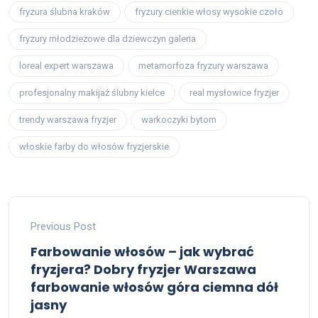
fryzura ślubna kraków
fryzury cienkie włosy wysokie czoło
fryzury młodzieżowe dla dziewczyn galeria
loreal expert warszawa
metamorfoza fryzury warszawa
profesjonalny makijaż ślubny kielce
real mysłowice fryzjer
trendy warszawa fryzjer
warkoczyki bytom
włoskie farby do włosów fryzjerskie
Previous Post
Farbowanie włosów – jak wybrać
fryzjera? Dobry fryzjer Warszawa
farbowanie włosów góra ciemna dół
jasny