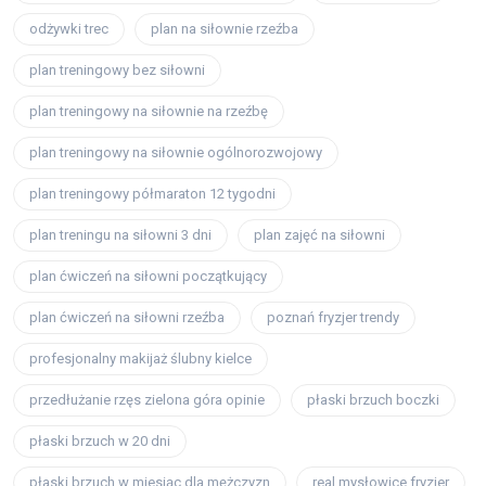
odżywki trec
plan na siłownie rzeźba
plan treningowy bez siłowni
plan treningowy na siłownie na rzeźbę
plan treningowy na siłownie ogólnorozwojowy
plan treningowy półmaraton 12 tygodni
plan treningu na siłowni 3 dni
plan zajęć na siłowni
plan ćwiczeń na siłowni początkujący
plan ćwiczeń na siłowni rzeźba
poznań fryzjer trendy
profesjonalny makijaż ślubny kielce
przedłużanie rzęs zielona góra opinie
płaski brzuch boczki
płaski brzuch w 20 dni
płaski brzuch w miesiąc dla mężczyzn
real mysłowice fryzjer