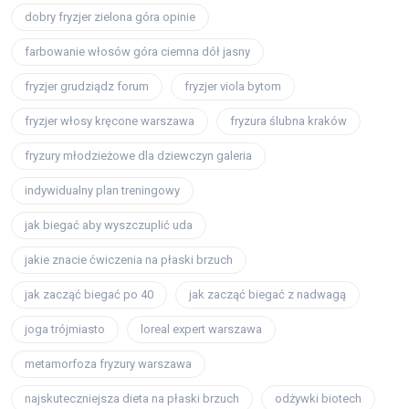
dobry fryzjer zielona góra opinie
farbowanie włosów góra ciemna dół jasny
fryzjer grudziądz forum
fryzjer viola bytom
fryzjer włosy kręcone warszawa
fryzura ślubna kraków
fryzury młodzieżowe dla dziewczyn galeria
indywidualny plan treningowy
jak biegać aby wyszczuplić uda
jakie znacie ćwiczenia na płaski brzuch
jak zacząć biegać po 40
jak zacząć biegać z nadwagą
joga trójmiasto
loreal expert warszawa
metamorfoza fryzury warszawa
najskuteczniejsza dieta na płaski brzuch
odżywki biotech