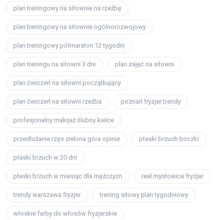
plan treningowy na siłownie na rzeźbę
plan treningowy na siłownie ogólnorozwojowy
plan treningowy półmaraton 12 tygodni
plan treningu na siłowni 3 dni
plan zajęć na siłowni
plan ćwiczeń na siłowni początkujący
plan ćwiczeń na siłowni rzeźba
poznań fryzjer trendy
profesjonalny makijaż ślubny kielce
przedłużanie rzęs zielona góra opinie
płaski brzuch boczki
płaski brzuch w 20 dni
płaski brzuch w miesiąc dla mężczyzn
real mysłowice fryzjer
trendy warszawa fryzjer
trening siłowy plan tygodniowy
włoskie farby do włosów fryzjerskie