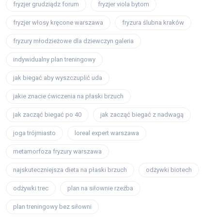
fryzjer grudziądz forum
fryzjer viola bytom
fryzjer włosy kręcone warszawa
fryzura ślubna kraków
fryzury młodzieżowe dla dziewczyn galeria
indywidualny plan treningowy
jak biegać aby wyszczuplić uda
jakie znacie ćwiczenia na płaski brzuch
jak zacząć biegać po 40
jak zacząć biegać z nadwagą
joga trójmiasto
loreal expert warszawa
metamorfoza fryzury warszawa
najskuteczniejsza dieta na płaski brzuch
odżywki biotech
odżywki trec
plan na siłownie rzeźba
plan treningowy bez siłowni