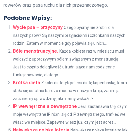
rowerów oraz pasa ruchu dla nich przeznaczonego.
Podobne Wpisy:
Wycie psa – przyczyny
Czego byśmy nie zrobili dla
naszych psów? Są naszymi przyjaciółmi i członkami naszych
rodzin. Zatem w momencie gdy pojawia się u nich...
Bóle menstruacyjne.
Każda kobieta raz w miesiącu musi
walczyć z uporczywym bólem związanym z menstruacją.
Jest to często dolegliwość utrudniająca nam codzienne
funkcjonowanie, dlatego...
Krótka dieta
Z kolei dietetyk poleca dietę kopenhaską, która
stała się ostatnio bardzo modna w naszym kraju, zanim ja
zaczniemy sprawdźmy jaki mamy wskaźnik...
IP wewnętrzne a zewnętrzne
Jeśli zastanawia Cię, czym
moje wewnętrzne IP różni się od IP zewnętrznego, trafiłeś we
właściwe miejsce. Zapewne wiesz już, czym jest adres...
Największa polska loteria
Największa polska loteria to jak