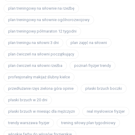
plan treningowy na siłownie na rzeźbę
plan treningowy na siłownie ogólnorozwojowy
plan treningowy półmaraton 12 tygodni
plan treningu na siłowni 3 dni
plan zajęć na siłowni
plan ćwiczeń na siłowni początkujący
plan ćwiczeń na siłowni rzeźba
poznań fryzjer trendy
profesjonalny makijaż ślubny kielce
przedłużanie rzęs zielona góra opinie
płaski brzuch boczki
płaski brzuch w 20 dni
płaski brzuch w miesiąc dla mężczyzn
real mysłowice fryzjer
trendy warszawa fryzjer
trening siłowy plan tygodniowy
włoskie farby do włosów fryzjerskie