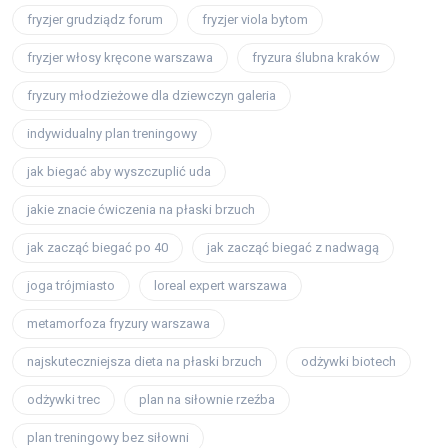
fryzjer grudziądz forum
fryzjer viola bytom
fryzjer włosy kręcone warszawa
fryzura ślubna kraków
fryzury młodzieżowe dla dziewczyn galeria
indywidualny plan treningowy
jak biegać aby wyszczuplić uda
jakie znacie ćwiczenia na płaski brzuch
jak zacząć biegać po 40
jak zacząć biegać z nadwagą
joga trójmiasto
loreal expert warszawa
metamorfoza fryzury warszawa
najskuteczniejsza dieta na płaski brzuch
odżywki biotech
odżywki trec
plan na siłownie rzeźba
plan treningowy bez siłowni