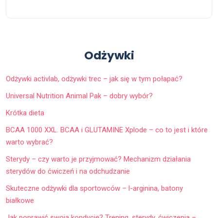
Odżywki
Odżywki activlab, odżywki trec – jak się w tym połapać?
Universal Nutrition Animal Pak – dobry wybór?
Krótka dieta
BCAA 1000 XXL. BCAA i GLUTAMINE Xplode – co to jest i które
warto wybrać?
Sterydy – czy warto je przyjmować? Mechanizm działania
sterydów do ćwiczeń i na odchudzanie
Skuteczne odżywki dla sportowców – l-arginina, batony
białkowe
Jak poprawić swoją kondycję? Trening, sterydy, ćwiczenia –