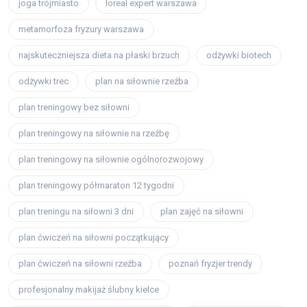
joga trójmiasto
loreal expert warszawa
metamorfoza fryzury warszawa
najskuteczniejsza dieta na płaski brzuch
odżywki biotech
odżywki trec
plan na siłownie rzeźba
plan treningowy bez siłowni
plan treningowy na siłownie na rzeźbę
plan treningowy na siłownie ogólnorozwojowy
plan treningowy półmaraton 12 tygodni
plan treningu na siłowni 3 dni
plan zajęć na siłowni
plan ćwiczeń na siłowni początkujący
plan ćwiczeń na siłowni rzeźba
poznań fryzjer trendy
profesjonalny makijaż ślubny kielce