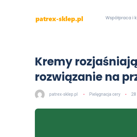
Współpraca i 
Kremy rozjaśniaj
rozwiązanie na pr
patrex-sklep.pl
Pielęgnacja cery
28