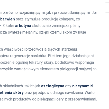
 zarówno rozjaśniającymi, jak i przeciwutleniającymi. Jej
ebarwień
oraz stymuluje produkcję kolagenu, co
y
. Z kolei
arbutyna
skutecznie zmniejsza plamy
cza syntezę melaniny, dzięki czemu skóra zyskuje
h właściwości przeciwdziałających starzeniu.
piera regenerację naskórka. Efektem jego działania jest
epszenie ogólnej tekstury skóry. Dodatkowo wspomaga
niezwykle wartościowym elementem pielęgnacji mającej na
 składnikach, takich jak
azeloglicyna
czy
niacynamid
.
etlenia skóry
oraz jej odpowiedniego nawilżenia. Warto
alnych produktów do pielęgnacji cery z przebarwieniami.