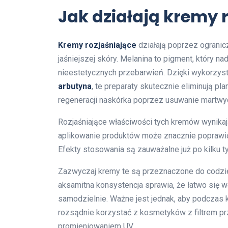
Jak działają kremy 
Kremy rozjaśniające
działają poprzez ogranic
jaśniejszej skóry. Melanina to pigment, który na
nieestetycznych przebarwień. Dzięki wykorzyst
arbutyna
, te preparaty skutecznie eliminują p
regeneracji naskórka poprzez usuwanie martwy
Rozjaśniające właściwości tych kremów wynika
aplikowanie produktów może znacznie poprawić ko
Efekty stosowania są zauważalne już po kilku t
Zazwyczaj kremy te są przeznaczone do codzien
aksamitna konsystencja sprawia, że łatwo się w
samodzielnie. Ważne jest jednak, aby podczas k
rozsądnie korzystać z kosmetyków z filtrem p
promieniowaniem UV.