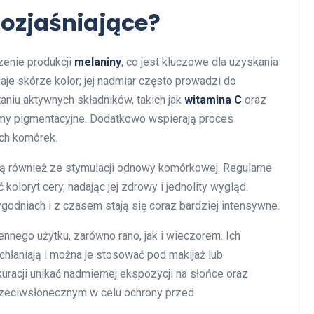
rozjaśniające?
zenie produkcji
melaniny
, co jest kluczowe dla uzyskania
daje skórze kolor; jej nadmiar często prowadzi do
aniu aktywnych składników, takich jak
witamina C
oraz
lamy pigmentacyjne. Dodatkowo wspierają proces
ch komórek.
ją również ze stymulacji odnowy komórkowej. Regularne
loryt cery, nadając jej zdrowy i jednolity wygląd.
ygodniach i z czasem stają się coraz bardziej intensywne.
nego użytku, zarówno rano, jak i wieczorem. Ich
chłaniają i można je stosować pod makijaż lub
uracji unikać nadmiernej ekspozycji na słońce oraz
rzeciwsłonecznym w celu ochrony przed