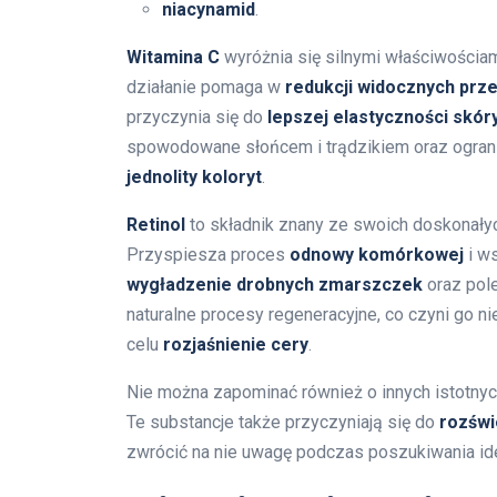
niacynamid
.
Witamina C
wyróżnia się silnymi właściwościami
działanie pomaga w
redukcji widocznych prz
przyczynia się do
lepszej elastyczności skór
spowodowane słońcem i trądzikiem oraz ograni
jednolity koloryt
.
Retinol
to składnik znany ze swoich doskonałyc
Przyspiesza proces
odnowy komórkowej
i ws
wygładzenie drobnych zmarszczek
oraz pol
naturalne procesy regeneracyjne, co czyni go 
celu
rozjaśnienie cery
.
Nie można zapominać również o innych istotnych
Te substancje także przyczyniają się do
rozświ
zwrócić na nie uwagę podczas poszukiwania ide