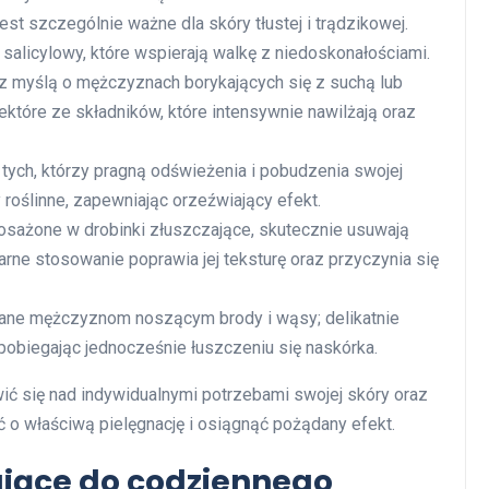
st szczególnie ważne dla skóry tłustej i trądzikowej.
s salicylowy, które wspierają walkę z niedoskonałościami.
 myślą o mężczyznach borykających się z suchą lub
niektóre ze składników, które intensywnie nawilżają oraz
 tych, którzy pragną odświeżenia i pobudzenia swojej
 roślinne, zapewniając orzeźwiający efekt.
sażone w drobinki złuszczające, skutecznie usuwają
rne stosowanie poprawia jej teksturę oraz przyczynia się
ne mężczyznom noszącym brody i wąsy; delikatnie
apobiegając jednocześnie łuszczeniu się naskórka.
ić się nad indywidualnymi potrzebami swojej skóry oraz
 o właściwą pielęgnację i osiągnąć pożądany efekt.
zające do codziennego