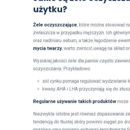
użytku?
Żele oczyszczające
, które można stosować na
zwłaszcza w przypadku mężczyzn. Ich główny
oraz nadmiaru sebum, a także łagodzenie ewen
mycia twarzy
, warto zwrócić uwagę na skład o
Wysokiej jakości żele dla panów często zawie
oczyszczania. Przykładowo:
sól cynku pomaga regulować wydzielanie ło
kwasy AHA i LHA przyczyniają się do złus
Regularne używanie takich produktów
może z
Niezwykle istotne jest również dopasowanie że
tendencją do tłustej skóry powinni sięgać po 
wrażliwą cerą powinny wybierać łagodniejsze f