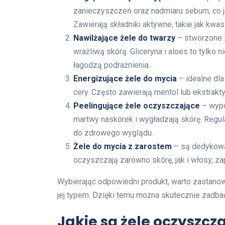
zanieczyszczeń oraz nadmiaru sebum, co je
Zawierają składniki aktywne, takie jak kwa
Nawilżające żele do twarzy
– stworzone z
wrażliwą skórą. Gliceryna i aloes to tylko 
łagodzą podrażnienia.
Energizujące żele do mycia
– idealne dla
cery. Często zawierają mentol lub ekstrakty
Peelingujące żele oczyszczające
– wypo
martwy naskórek i wygładzają skórę. Regula
do zdrowego wyglądu.
Żele do mycia z zarostem
– są dedykowa
oczyszczają zarówno skórę, jak i włosy, z
Wybierając odpowiedni produkt, warto zastanow
jej typem. Dzięki temu można skutecznie zadbać
Jakie są żele oczyszc