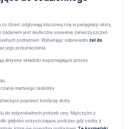
 co dzień, odgrywają kluczową rolę w pielęgnacji skóry,
m zadaniem jest skuteczne usuwanie zanieczyszczeń
tualnych podrażnień. Wybierając odpowiedni
żel do
raz jego przeznaczenie.
rają aktywne składniki wspomagające proces
ju,
zczania martwego naskórka.
nacząco poprawić kondycję skóry.
lu do indywidualnych potrzeb cery. Mężczyźni z
środki głęboko oczyszczające, podczas gdy osoby z
ormuły, które nie powodują podrażnień.
Te kosmetyki