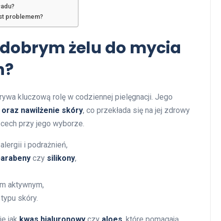
ładu?
est problemem?
 dobrym żelu do mycia
n?
ywa kluczową rolę w codziennej pielęgnacji. Jego
oraz nawilżenie skóry
, co przekłada się na jej zdrowy
 cech przy jego wyborze.
alergii i podrażnień,
parabeny
czy
silikony
,
kom aktywnym,
typu skóry.
kie jak
kwas hialuronowy
czy
aloes
, które pomagają