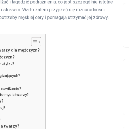
lżać i łagodzić podrażnienia, co jest szczególnie istotne
 stresem. Warto zatem przyjrzeć się różnorodności
 potrzeby męskiej cery i pomagają utrzymać jej zdrowy,
warzy dla mężczyzn?
ężczyzn?
 użytku?
rgizujących?
 nawilżenie?
 do mycia twarzy?
y?
wej?
?
ia twarzy?