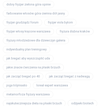
dobry fryzjer zielona góra opinie
farbowanie włosów góra ciemna dół jasny
fryzjer grudziądz forum
fryzjer viola bytom
fryzjer włosy kręcone warszawa
fryzura ślubna kraków
fryzury młodzieżowe dla dziewczyn galeria
indywidualny plan treningowy
jak biegać aby wyszczuplić uda
jakie znacie ćwiczenia na płaski brzuch
jak zacząć biegać po 40
jak zacząć biegać z nadwagą
joga trójmiasto
loreal expert warszawa
metamorfoza fryzury warszawa
najskuteczniejsza dieta na płaski brzuch
odżywki biotech