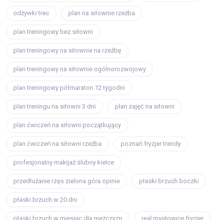
odżywki trec
plan na siłownie rzeźba
plan treningowy bez siłowni
plan treningowy na siłownie na rzeźbę
plan treningowy na siłownie ogólnorozwojowy
plan treningowy półmaraton 12 tygodni
plan treningu na siłowni 3 dni
plan zajęć na siłowni
plan ćwiczeń na siłowni początkujący
plan ćwiczeń na siłowni rzeźba
poznań fryzjer trendy
profesjonalny makijaż ślubny kielce
przedłużanie rzęs zielona góra opinie
płaski brzuch boczki
płaski brzuch w 20 dni
płaski brzuch w miesiąc dla mężczyzn
real mysłowice fryzjer