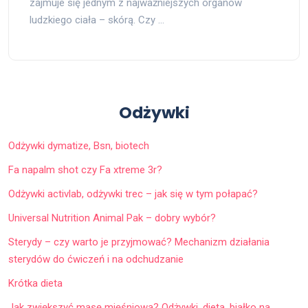
zajmuje się jednym z najważniejszych organów
ludzkiego ciała – skórą. Czy …
Odżywki
Odżywki dymatize, Bsn, biotech
Fa napalm shot czy Fa xtreme 3r?
Odżywki activlab, odżywki trec – jak się w tym połapać?
Universal Nutrition Animal Pak – dobry wybór?
Sterydy – czy warto je przyjmować? Mechanizm działania
sterydów do ćwiczeń i na odchudzanie
Krótka dieta
Jak zwiększyć masę mięśniową? Odżywki, dieta, białko na