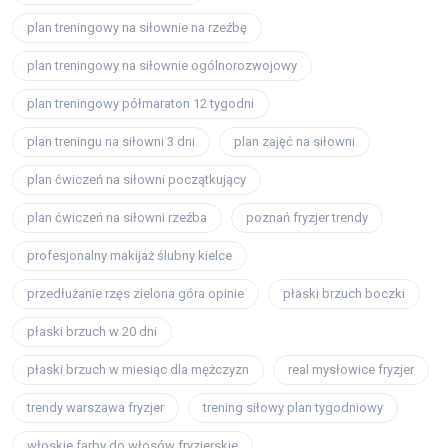
plan treningowy na siłownie na rzeźbę
plan treningowy na siłownie ogólnorozwojowy
plan treningowy półmaraton 12 tygodni
plan treningu na siłowni 3 dni
plan zajęć na siłowni
plan ćwiczeń na siłowni początkujący
plan ćwiczeń na siłowni rzeźba
poznań fryzjer trendy
profesjonalny makijaż ślubny kielce
przedłużanie rzęs zielona góra opinie
płaski brzuch boczki
płaski brzuch w 20 dni
płaski brzuch w miesiąc dla mężczyzn
real mysłowice fryzjer
trendy warszawa fryzjer
trening siłowy plan tygodniowy
włoskie farby do włosów fryzjerskie