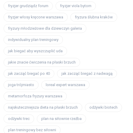
fryzjer grudziądz forum
fryzjer viola bytom
fryzjer włosy kręcone warszawa
fryzura ślubna kraków
fryzury młodzieżowe dla dziewczyn galeria
indywidualny plan treningowy
jak biegać aby wyszczuplić uda
jakie znacie ćwiczenia na płaski brzuch
jak zacząć biegać po 40
jak zacząć biegać z nadwagą
joga trójmiasto
loreal expert warszawa
metamorfoza fryzury warszawa
najskuteczniejsza dieta na płaski brzuch
odżywki biotech
odżywki trec
plan na siłownie rzeźba
plan treningowy bez siłowni