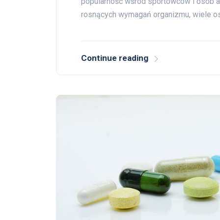
popularność wśród sportowców i osób a
rosnących wymagań organizmu, wiele o
Continue reading