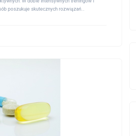
ktywnych. W dobie intensywnych treningów i
sób poszukuje skutecznych rozwiązań…