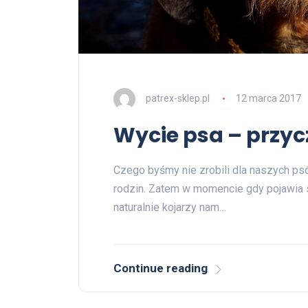
patrex-sklep.pl
12 marca 2017
Wycie psa – przy
Czego byśmy nie zrobili dla naszych ps
rodzin. Zatem w momencie gdy pojawia s
naturalnie kojarzy nam…
Continue reading