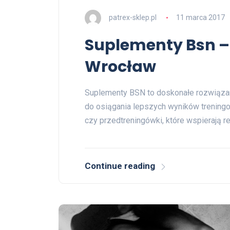
patrex-sklep.pl
11 marca 2017
Suplementy Bsn –
Wrocław
Suplementy BSN to doskonałe rozwiązan
do osiągania lepszych wyników treningow
czy przedtreningówki, które wspierają r
Continue reading