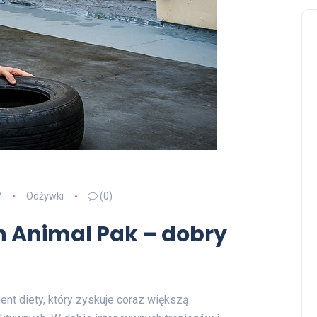
7
Odżywki
(0)
on Animal Pak – dobry
ent diety, który zyskuje coraz większą